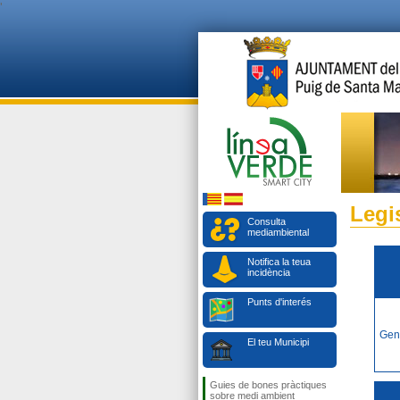
'
Legi
Consulta
mediambiental
Notifica la teua
incidència
Punts d'interés
Gen
El teu Municipi
Guies de bones pràctiques
sobre medi ambient