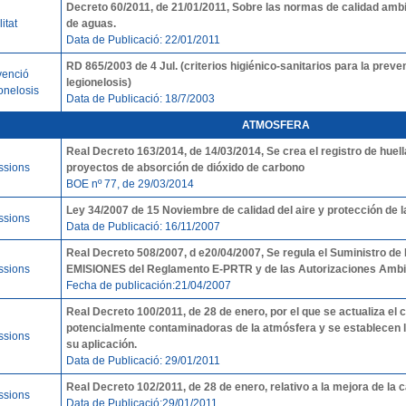
Decreto 60/2011, de 21/01/2011, Sobre las normas de calidad ambien
itat
de aguas.
Data de Publicació: 22/01/2011
RD 865/2003 de 4 Jul. (criterios higiénico-sanitarios para la preven
venció
legionelosis)
onelosis
Data de Publicació: 18/7/2003
ATMOSFERA
Real Decreto 163/2014, de 14/03/2014, Se crea el registro de hue
ssions
proyectos de absorción de dióxido de carbono
BOE nº 77, de 29/03/2014
Ley 34/2007 de 15 Noviembre de calidad del aire y protección de l
ssions
Data de Publicació: 16/11/2007
Real Decreto 508/2007, d e20/04/2007, Se regula el Suministro 
ssions
EMISIONES del Reglamento E-PRTR y de las Autorizaciones Ambie
Fecha de publicación:21/04/2007
Real Decreto 100/2011, de 28 de enero, por el que se actualiza el 
potencialmente contaminadoras de la atmósfera y se establecen 
ssions
su aplicación.
Data de Publicació: 29/01/2011
Real Decreto 102/2011, de 28 de enero, relativo a la mejora de la c
ssions
Data de Publicació:29/01/2011