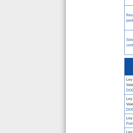
Res
peri
Sòl
con
Ley
Val
DOC
Ley
Val
DOC
Ley
Pub
Ley