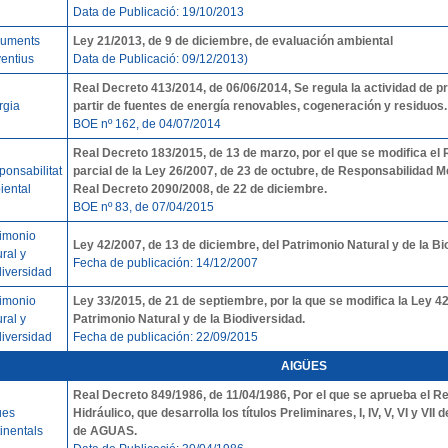
Data de Publicació: 19/10/2013
ruments
Ley 21/2013, de 9 de diciembre, de evaluación ambiental
entius
Data de Publicació: 09/12/2013)
Real Decreto 413/2014, de 06/06/2014, Se regula la actividad de p
rgia
partir de fuentes de energía renovables, cogeneración y residuos.
BOE nº 162, de 04/07/2014
Real Decreto 183/2015, de 13 de marzo, por el que se modifica el
onsabilitat
parcial de la Ley 26/2007, de 23 de octubre, de Responsabilidad M
iental
Real Decreto 2090/2008, de 22 de diciembre.
BOE nº 83, de 07/04/2015
rimonio
Ley 42/2007, de 13 de diciembre, del Patrimonio Natural y de la Bi
ral y
Fecha de publicación: 14/12/2007
diversidad
rimonio
Ley 33/2015, de 21 de septiembre, por la que se modifica la Ley 42
ral y
Patrimonio Natural y de la Biodiversidad.
diversidad
Fecha de publicación: 22/09/2015
AIGÜES
Real Decreto 849/1986,
de 11/04/1986, Por el que se aprueba el R
ües
Hidráulico, que desarrolla los títulos Preliminares, I, IV, V, VI y VII
inentals
de AGUAS.