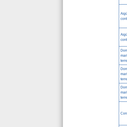
Aig
cont
Aig
cont
Dom
marí
terr
Dom
marí
terr
Dom
marí
terr
Con