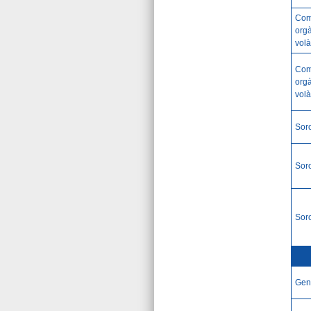
Com
org
volà
Com
org
volà
Soro
Soro
Soro
Gen