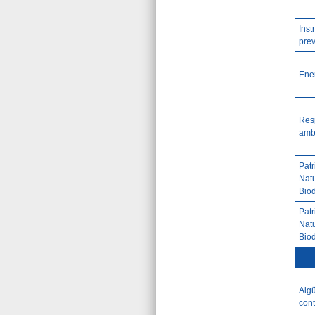
Inst
prev
Ene
Resp
amb
Pat
Natu
Bio
Pat
Natu
Bio
Aig
cont