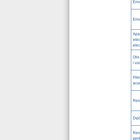
Env
Env
Apar
elèc
elec
Olis
i us
Pile
acu
Res
Dipò
Res
peri