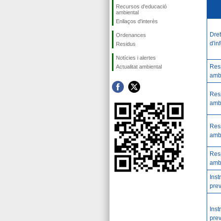
Recursos d'educació
ambiental
Enllaços d'interès
Dret
Ordenances
d'in
Residus
Notícies i alertes
Resp
Actualitat ambiental
amb
Resp
amb
Resp
amb
Resp
amb
Inst
prev
Inst
prev