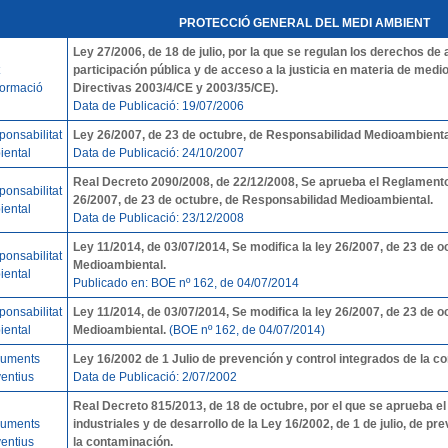
PROTECCIÓ GENERAL DEL MEDI AMBIENT
Ley 27/2006, de 18 de julio, por la que se regulan los derechos de
participación pública y de acceso a la justicia en materia de medi
formació
Directivas 2003/4/CE y 2003/35/CE).
Data de Publicació: 19/07/2006
onsabilitat
Ley 26/2007, de 23 de octubre, de Responsabilidad Medioambient
iental
Data de Publicació: 24/10/2007
Real Decreto 2090/2008, de 22/12/2008, Se aprueba el Reglamento 
onsabilitat
26/2007, de 23 de octubre, de Responsabilidad Medioambiental.
iental
Data de Publicació: 23/12/2008
Ley 11/2014, de 03/07/2014, Se modifica la ley 26/2007, de 23 de 
onsabilitat
Medioambiental.
iental
Publicado en: BOE nº 162, de 04/07/2014
onsabilitat
Ley 11/2014, de 03/07/2014, Se modifica la ley 26/2007, de 23 de 
iental
Medioambiental.
(BOE nº 162, de 04/07/2014)
ruments
Ley 16/2002 de 1 Julio de prevención y control integrados de la c
entius
Data de Publicació: 2/07/2002
Real Decreto 815/2013, de 18 de octubre, por el que se aprueba 
ruments
industriales y de desarrollo de la Ley 16/2002, de 1 de julio, de pr
entius
la contaminación.