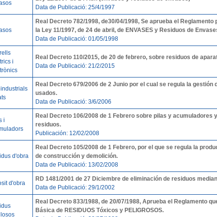
asos
Data de Publicació: 25/4/1997
Real Decreto 782/1998, de30/04/1998, Se aprueba el Reglamento pa
asos
la Ley 11/1997, de 24 de abril, de ENVASES y Residuos de Envase
Data de Publicació: 01/05/1998
ells
Real Decreto 110/2015, de 20 de febrero, sobre residuos de aparat
trics i
Data de Publicació: 21/2/2015
trònics
Real Decreto 679/2006 de 2 Junio por el cual se regula la gestión d
 industrials
usados.
ats
Data de Publicació: 3/6/2006
Real Decreto 106/2008 de 1 Febrero sobre pilas y acumuladores y
s i
residuos.
muladors
Publicación: 12/02/2008
Real Decreto 105/2008 de 1 Febrero, por el que se regula la produ
idus d'obra
de construcción y demolición.
Data de Publicació: 13/02/2008
RD 1481/2001 de 27 Diciembre de eliminación de residuos median
sit d'obra
Data de Publicació: 29/1/2002
Real Decreto 833/1988, de 20/07/1988, Aprueba el Reglamento que
idus
Básica de RESIDUOS Tóxicos y PELIGROSOS.
llosos