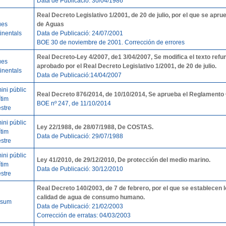
Data de Publicació: 30/04/1986
Real Decreto Legislativo 1/2001, de 20 de julio, por el que se apru
ües
de Aguas
inentals
Data de Publicació: 24/07/2001
BOE 30 de noviembre de 2001. Corrección de errores
Real Decreto-Ley 4/2007, de1 3/04/2007, Se modifica el texto ref
ües
aprobado por el Real Decreto Legislativo 1/2001, de 20 de julio.
inentals
Data de Publicació:14/04/2007
ini públic
Real Decreto 876/2014, de 10/10/2014, Se aprueba el Reglamento
tim
BOE nº 247, de 11/10/2014
estre
ini públic
Ley 22/1988, de 28/07/1988, De COSTAS.
tim
Data de Publicació: 29/07/1988
estre
ini públic
Ley 41/2010, de 29/12/2010, De protección del medio marino.
tim
Data de Publicació: 30/12/2010
estre
Real Decreto 140/2003, de 7 de febrero, por el que se establecen lo
calidad de agua de consumo humano.
sum
Data de Publicació: 21/02/2003
Corrección de erratas: 04/03/2003