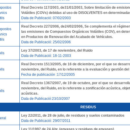
postos
Real Decreto 117/2003,
de31/01/2003, Sobre limitación de emisi
ànics
Volátiles (COVs) debidas al uso de DISOLVENTES en determinadas
tils
Data de Publicació: 07/02/2003
Real Decreto 227/2006, de24/02/2006, Se complementa el régimen j
postos
las emisiones de Compuestos Orgánicos Volátiles (COV), en dete
ànics
en Productos de Renovación del Acabado de Vehículos.
tils
Data de Publicació: 25/02/2006
Ley 37/2003, de 17 de noviembre, del Ruido
lls
Data de Publicació: 18-11-2003
Real Decreto 1513/2005, de 16 de diciembre, por el que se desarro
lls
noviembre, del Ruido, en lo referente a la evaluación y gestión del
Fecha de publicación :17/12/2005
Real Decreto 1367/2007, de 19 de octubre, por el que se desarrolla
noviembre, del Ruido, en lo referente a zonificación acústica, obj
lls
acústicas.
Data de Publicació:23/10/2007
RESIDUS
Ley 22/2011, de 28 de julio, de residuos y suelos contaminados
eral
Data de Publicació: 29/07/2011
Ley 11/1997 de 24 Abr. (envases y residuos de envases)