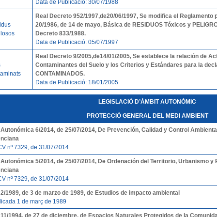
Data de Publicació: 30/07/1988
Real Decreto 952/1997,de20/06/1997, Se modifica el Reglamento pa
idus
20/1986, de 14 de mayo, Básica de RESIDUOS Tóxicos y PELIGR
llosos
Decreto 833/1988.
Data de Publicació: 05/07/1997
Real Decreto 9/2005,
de14/01/2005, Se establece la relación de A
s
Contaminantes del Suelo y los Criterios y Estándares para la de
taminats
CONTAMINADOS.
Data de Publicació: 18/01/2005
LEGISLACIÓ D’ÁMBIT AUTONÓMIC
PROTECCIÓ GENERAL DEL MEDI AMBIENT
 Autonómica 6/2014, de 25/07/2014, De Prevención, Calidad y Control Ambienta
enciana
V nº 7329, de 31/07/2014
 Autonómica 5/2014, de 25/07/2014, De Ordenación del Territorio, Urbanismo y P
enciana
V nº 7329, de 31/07/2014
 2/1989, de 3 de marzo de 1989, de Estudios de impacto ambiental
licada 1 de març de 1989
 11/1994, de 27 de diciembre, de Espacios Naturales Protegidos de la Comunid