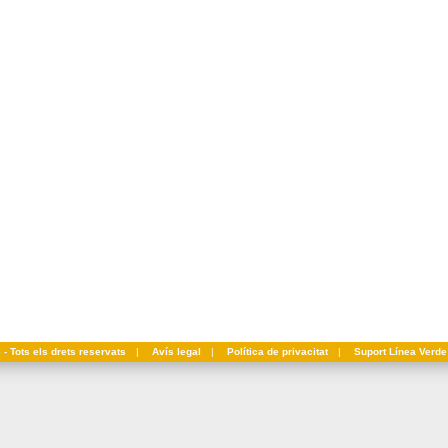
- Tots els drets reservats
|
Avís legal
|
Política de privacitat
|
Suport Línea Verde