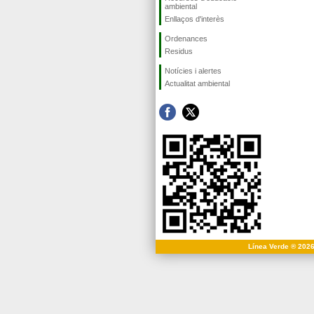
ambiental
Enllaços d'interès
Ordenances
Residus
Notícies i alertes
Actualitat ambiental
Línea Verde ® 2026 