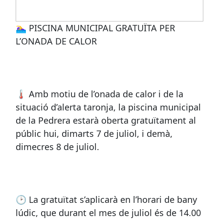
🏊‍♀️ PISCINA MUNICIPAL GRATUÏTA PER
L’ONADA DE CALOR
🌡️ Amb motiu de l’onada de calor i de la
situació d’alerta taronja, la piscina municipal
de la Pedrera estarà oberta gratuïtament al
públic hui, dimarts 7 de juliol, i demà,
dimecres 8 de juliol.
🕑 La gratuïtat s’aplicarà en l’horari de bany
lúdic, que durant el mes de juliol és de 14.00